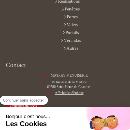
Réalisations
Fenêtres
Portes
Volets
Portails
Vérandas
Autres
Contact
MATRAY MENUISERIE
10 Impasse de la Madone
69780
Saint-Pierre-de-Chandieu
Afficher le téléphone
Continuer sans accepter
Demander un devis
Bonjour c'est nous...
Les Cookies
©2020 MATRAY MENUISERIE - Menuiserie